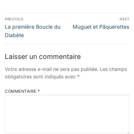
Navigation
PREVIOUS
NEXT
de
Previous
Next
La première Boucle du
Muguet et Pâquerettes
post:
post:
l’article
Diabète
Laisser un commentaire
Votre adresse e-mail ne sera pas publiée.
Les champs
obligatoires sont indiqués avec
*
COMMENTAIRE
*