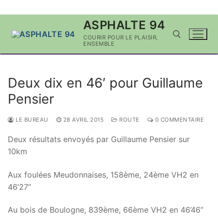
Aller
ASPHALTE 94
au
COURIR POUR LE PLAISIR,
contenu
ENSEMBLE
Rechercher :
Deux dix en 46′ pour Guillaume
Pensier
LE BUREAU
28 AVRIL 2015
ROUTE
0 COMMENTAIRE
Deux résultats envoyés par Guillaume Pensier sur
10km
Aux foulées Meudonnaises, 158ème, 24ème VH2 en
46’27’’
Au bois de Boulogne, 839ème, 66ème VH2 en 46’46’’