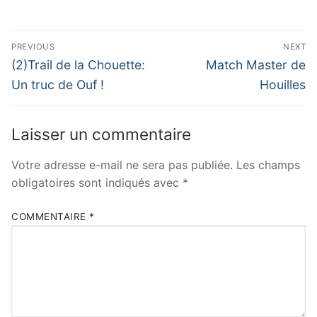
Navigation
PREVIOUS
NEXT
de
Previous
Next
(2)Trail de la Chouette:
Match Master de
post:
post:
l’article
Un truc de Ouf !
Houilles
Laisser un commentaire
Votre adresse e-mail ne sera pas publiée.
Les champs
obligatoires sont indiqués avec
*
COMMENTAIRE
*