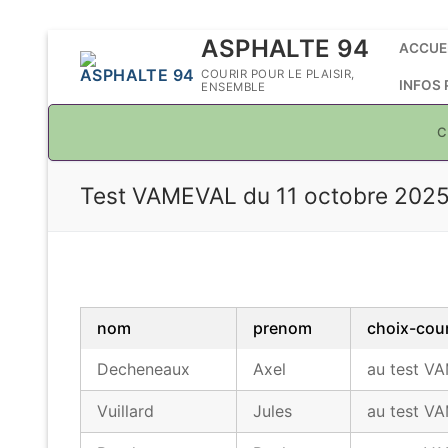
Aller
ASPHALTE 94
ACCUE
au
COURIR POUR LE PLAISIR,
INFOS
ENSEMBLE
contenu
C
Test VAMEVAL du 11 octobre 2025 
nom
prenom
choix-cou
Decheneaux
Axel
au test V
Vuillard
Jules
au test V