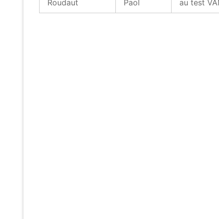
Roudaut
Paol
au test V