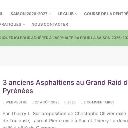
IL
SAISON 2026-2027
LE CLUB
COURSE DE LA RENTR
 PRATIQUES
NOUS CONTACTER
LIQUER ICI POUR ADHÉRER À L’ASPHALTE 94 POUR LA SAISON 2026-20
3 anciens Asphaltiens au Grand Raid 
Pyrénées
WEBMESTRE
27 AOÛT 2025
2025
2 COMMENTAIRES
Par Thierry L. Sur proposition de Christophe Ollivier exilé
de Toulouse, Laurent Pierre exilé à Pau et Thierry Lardeno
exilé à côté de Clermont…