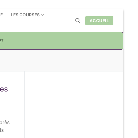
ÉE
LES COURSES
ACCUEIL
27
Rechercher :
des
 près
is