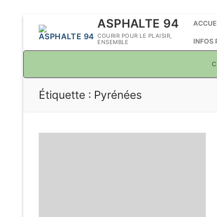
Aller
ASPHALTE 94
ACCUE
au
COURIR POUR LE PLAISIR,
INFOS
ENSEMBLE
contenu
C
Étiquette :
Pyrénées