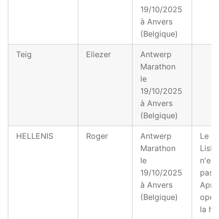
19/10/2025
à Anvers
(Belgique)
Teig
Eliezer
Antwerp
Marathon
le
19/10/2025
à Anvers
(Belgique)
HELLENIS
Roger
Antwerp
Le 8
Marathon
Lisb
le
n'es
19/10/2025
pas of
à Anvers
Aprè
(Belgique)
opér
la ha