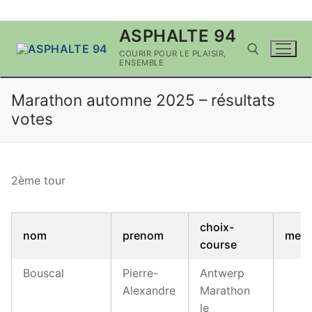
Aller
ASPHALTE 94
au
COURIR POUR LE PLAISIR,
contenu
ENSEMBLE
Marathon automne 2025 – résultats
Rechercher :
votes
2ème tour
choix-
nom
prenom
mes
course
Bouscal
Pierre-
Antwerp
Alexandre
Marathon
le