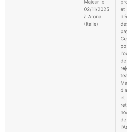
Majeur le
prox
02/11/2025
et la
à Arona
déco
(Italie)
des
pays
Ce se
pour
l'occ
de
rejoi
team
Mara
d'au
et
retro
nos 
de
l'Asp