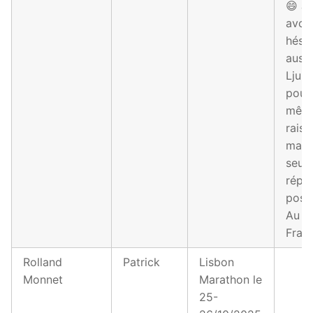
😄 J
avoir
hésit
auss
Ljubl
pour 
mêm
raiso
mais
seule
répo
possi
Au pl
Fran
Rolland
Patrick
Lisbon
Monnet
Marathon le
25-