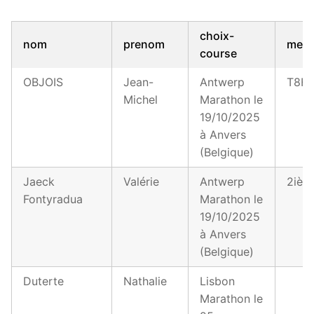
choix-
nom
prenom
mes
course
OBJOIS
Jean-
Antwerp
T8H
Michel
Marathon le
19/10/2025
à Anvers
(Belgique)
Jaeck
Valérie
Antwerp
2ièm
Fontyradua
Marathon le
19/10/2025
à Anvers
(Belgique)
Duterte
Nathalie
Lisbon
Marathon le