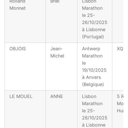
Rolland
Bhel
Lisbon
Monnet
Marathon
le 25-
26/10/2025
à Lisbonne
(Portugal)
OBJOIS
Jean-
Antwerp
XQQ
Michel
Marathon
le
19/10/2025
à Anvers
(Belgique)
LE MOUEL
ANNE
Lisbon
5 Ru
Marathon
Moul
le 25-
Huile
26/10/2025
à Lisbonne