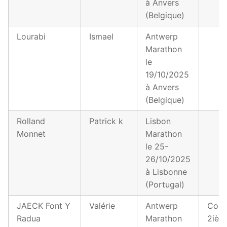
à Anvers
(Belgique)
Lourabi
Ismael
Antwerp
Marathon
le
19/10/2025
à Anvers
(Belgique)
Rolland
Patrick k
Lisbon
Monnet
Marathon
le 25-
26/10/2025
à Lisbonne
(Portugal)
JAECK Font Y
Valérie
Antwerp
Conf
Radua
Marathon
2ièm