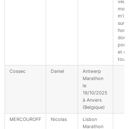
veux
moti
m'ins
sur 
homo
donc
pour
et co
tout
Cossec
Daniel
Antwerp
Marathon
le
19/10/2025
à Anvers
(Belgique)
MERCOUROFF
Nicolas
Lisbon
Marathon