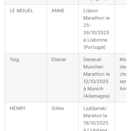
LE MOUEL
ANNE
Lisbon
Marathon le
25-
26/10/2025
à Lisbonne
(Portugal)
Teig
Eliezer
Generali
Mon
Munchen
deux
Marathon le
choi
12/10/2025
serai
à Munich
Anve
(Allemagne)
HENRY
Gilles
Ljubljanski
Maraton le
19/10/2025
à Ljubljana