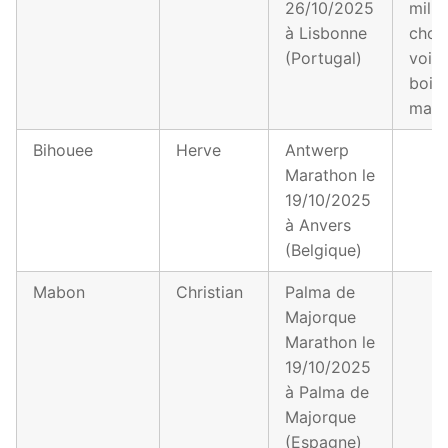
26/10/2025
mille
à Lisbonne
chos
(Portugal)
voir,
boire
mang
Bihouee
Herve
Antwerp
Marathon le
19/10/2025
à Anvers
(Belgique)
Mabon
Christian
Palma de
Majorque
Marathon le
19/10/2025
à Palma de
Majorque
(Espagne)