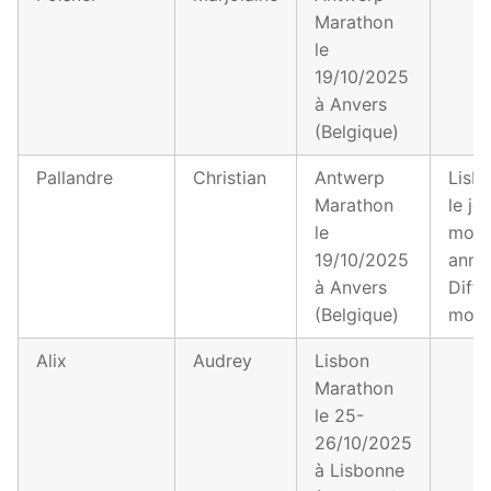
Marathon
le
19/10/2025
à Anvers
(Belgique)
Pallandre
Christian
Antwerp
Lisb
Marathon
le jo
le
mon
19/10/2025
anniv
à Anvers
Diffi
(Belgique)
moi
Alix
Audrey
Lisbon
Marathon
le 25-
26/10/2025
à Lisbonne