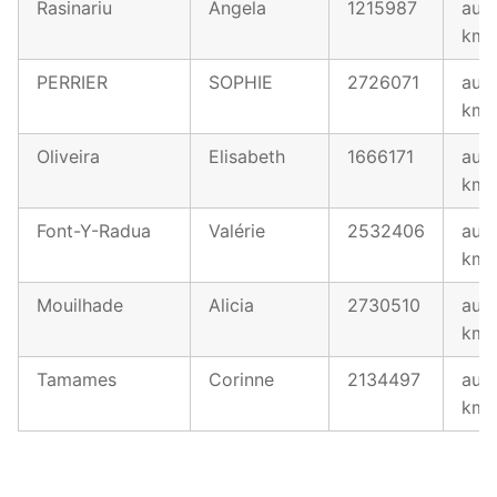
Rasinariu
Angela
1215987
au 1
km
PERRIER
SOPHIE
2726071
au 1
km
Oliveira
Elisabeth
1666171
au 1
km
Font-Y-Radua
Valérie
2532406
au 1
km
Mouilhade
Alicia
2730510
au 1
km
Tamames
Corinne
2134497
au 1
km