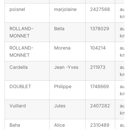
poisnel
marjolaine
2427568
au 1
km
ROLLAND-
Bella
1378029
au 1
MONNET
km
ROLLAND-
Morena
104214
au 1
MONNET
km
Cardella
Jean -Yves
211973
au 1
km
DOUBLET
Philippe
1748669
au 1
km
Vuillard
Jules
2407282
au 1
km
Baha
Alice
2310489
au 1