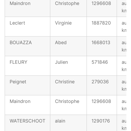
Maindron
Christophe
1296608
au 1
km
Leclert
Virginie
1887820
au 1
km
BOUAZZA
Abed
1668013
au 1
km
FLEURY
Julien
571846
au 1
km
Peignet
Christine
279036
au 1
km
Maindron
Christophe
1296608
au 1
km
WATERSCHOOT
alain
1290176
au 1
km