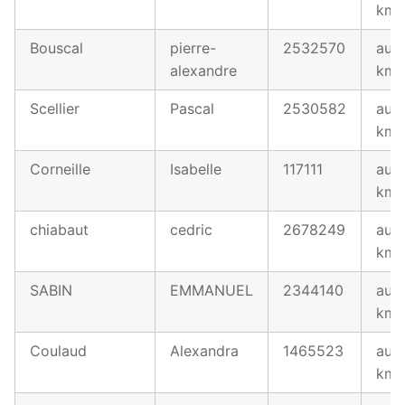
km
Bouscal
pierre-
2532570
au 1
alexandre
km
Scellier
Pascal
2530582
au 1
km
Corneille
Isabelle
117111
au 1
km
chiabaut
cedric
2678249
au 1
km
SABIN
EMMANUEL
2344140
au 1
km
Coulaud
Alexandra
1465523
au 1
km