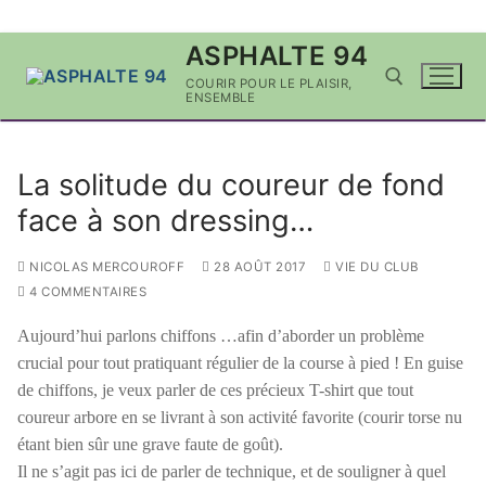
Aller
ASPHALTE 94
au
COURIR POUR LE PLAISIR,
contenu
ENSEMBLE
Rechercher :
La solitude du coureur de fond
face à son dressing…
NICOLAS MERCOUROFF
28 AOÛT 2017
VIE DU CLUB
4 COMMENTAIRES
Aujourd’hui parlons chiffons …afin d’aborder un problème
crucial pour tout pratiquant régulier de la course à pied ! En guise
de chiffons, je veux parler de ces précieux T-shirt que tout
coureur arbore en se livrant à son activité favorite (courir torse nu
étant bien sûr une grave faute de goût).
Il ne s’agit pas ici de parler de technique, et de souligner à quel