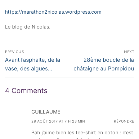
https://marathon2nicolas.wordpress.com
Le blog de Nicolas.
Navigation
PREVIOUS
NEXT
de
Previous
Next
Avant l’asphalte, de la
28ème boucle de la
post:
post:
l’article
vase, des algues…
châtaigne au Pompidou
4 Comments
GUILLAUME
29 AOÛT 2017 AT 7 H 23 MIN
RÉPONDRE
Bah j’aime bien les tee-shirt en coton : c’est