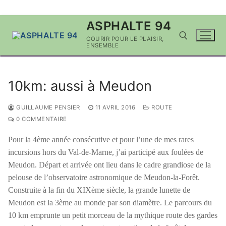
Aller
ASPHALTE 94
au
COURIR POUR LE PLAISIR,
contenu
ENSEMBLE
Rechercher :
10km: aussi à Meudon
GUILLAUME PENSIER
11 AVRIL 2016
ROUTE
0 COMMENTAIRE
Pour la 4ème année consécutive et pour l’une de mes rares
incursions hors du Val-de-Marne, j’ai participé aux foulées de
Meudon. Départ et arrivée ont lieu dans le cadre grandiose de la
pelouse de l’observatoire astronomique de Meudon-la-Forêt.
Construite à la fin du XIXème siècle, la grande lunette de
Meudon est la 3ème au monde par son diamètre. Le parcours du
10 km emprunte un petit morceau de la mythique route des gardes