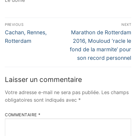
Le dôme
Navigation
PREVIOUS
NEXT
de
Previous
Next
Cachan, Rennes,
Marathon de Rotterdam
post:
post:
l’article
Rotterdam
2016, Mouloud ‘racle le
fond de la marmite’ pour
son record personnel
Laisser un commentaire
Votre adresse e-mail ne sera pas publiée.
Les champs
obligatoires sont indiqués avec
*
COMMENTAIRE
*