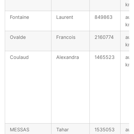
km
Fontaine
Laurent
849863
au 
km
Ovalde
Francois
2160774
au 
km
Coulaud
Alexandra
1465523
au 
km
MESSAS
Tahar
1535053
au 