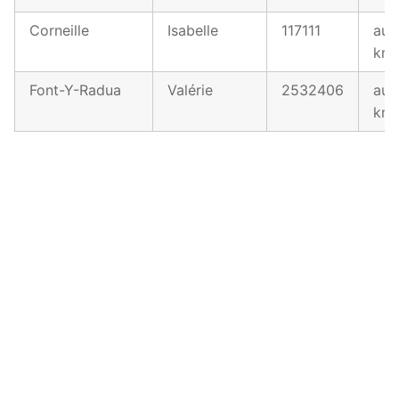
Corneille
Isabelle
117111
au 
km
Font-Y-Radua
Valérie
2532406
au 
km