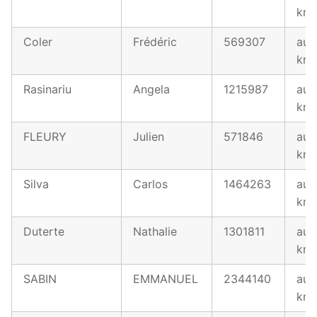
km
Coler
Frédéric
569307
au 
km
Rasinariu
Angela
1215987
au 
km
FLEURY
Julien
571846
au 
km
Silva
Carlos
1464263
au 
km
Duterte
Nathalie
1301811
au 
km
SABIN
EMMANUEL
2344140
au 
km