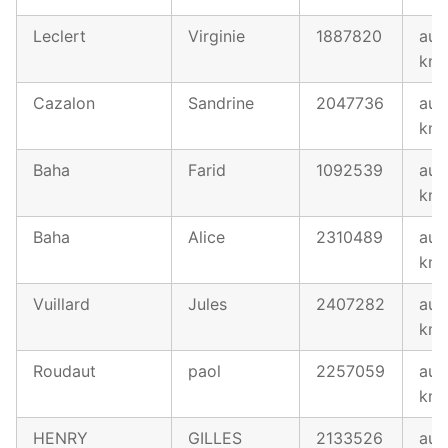
Leclert
Virginie
1887820
au 
km
Cazalon
Sandrine
2047736
au 
km
Baha
Farid
1092539
au 
km
Baha
Alice
2310489
au 
km
Vuillard
Jules
2407282
au 
km
Roudaut
paol
2257059
au 
km
HENRY
GILLES
2133526
au 