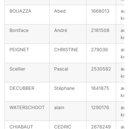
BOUAZZA
Abed
1668013
au 
km
Boniface
André
2181508
au 
km
PEIGNET
CHRISTINE
279036
au 
km
Scellier
Pascal
2530582
au 
km
DECUBBER
Stéphane
1641875
au 
km
WATERSCHOOT
alain
1290176
au 
km
CHIABAUT
CEDRIC
2678249
au 