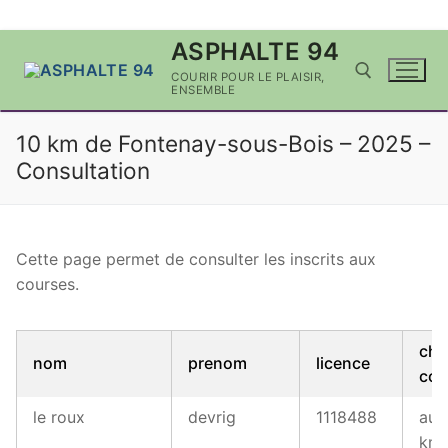
Aller
ASPHALTE 94
au
COURIR POUR LE PLAISIR,
contenu
ENSEMBLE
10 km de Fontenay-sous-Bois – 2025 –
Rechercher :
Consultation
Cette page permet de consulter les inscrits aux
courses.
cho
nom
prenom
licence
cou
le roux
devrig
1118488
au 
km