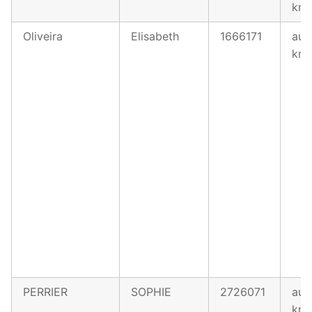
km
Oliveira
Elisabeth
1666171
au 
km
PERRIER
SOPHIE
2726071
au 
km