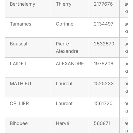
Berthelemy
Thierry
2177676
au 
km
Tamames
Corinne
2134497
au 
km
Bouscal
Pierre-
2532570
au 
Alexandre
km
LAIDET
ALEXANDRE
1976206
au 
km
MATHIEU
Laurent
1525233
au 
km
CELLIER
Laurent
1561720
au 
km
Bihouee
Hervé
560871
au 
km